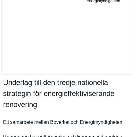
Underlag till den tredje nationella
strategin för energieffektiviserande
renovering
Ett samarbete mellan Boverket och Energimynd­igheten
Regeringen har gett Boverket och Energimynd­igheten i