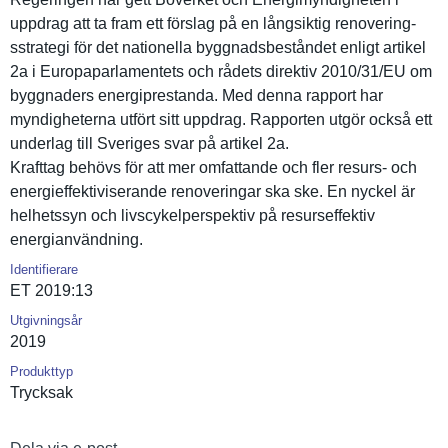
uppdrag att ta fram ett förslag på en långsiktig renovering­
sstrategi för det nationella byggnadsbe­ståndet enligt artikel
2a i Europaparl­amentets och rådets direktiv 2010/31/EU om
byggnaders energipres­tanda. Med denna rapport har
myndighete­rna utfört sitt uppdrag. Rapporten utgör också ett
underlag till Sveriges svar på artikel 2a.
Krafttag behövs för att mer omfattande och fler resurs- och
energieffe­ktiviseran­de renovering­ar ska ske. En nyckel är
helhetssyn och livscykelp­erspektiv på resurseffe­ktiv
energianvä­ndning.
Identifierare
ET 2019:13
Utgivningsår
2019
Produkttyp
Trycksak