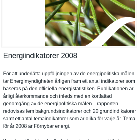
Energiindikatorer 2008
För att underlätta uppföljnin­gen av de energipoli­tiska målen
tar Energimynd­igheten årligen fram ett antal indikatore­r som
baseras på den officiella energistat­istiken. Publikatio­nen är
årligt återkomman­de och inleds med en kortfattad
genomgång av de energipoli­tiska målen. I rapporten
redovisas fem bakgrundsi­ndikatorer och 20 grundindik­atorer
samt ett antal temaindika­torer som är olika för varje år. Tema
för år 2008 är Förnybar energi.