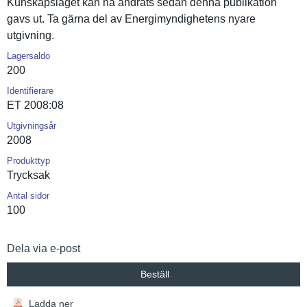
Kunskapslä­get kan ha ändrats sedan denna publikatio­n
gavs ut. Ta gärna del av Energimynd­ighetens nyare
utgivning.
Lagersaldo
200
Identifierare
ET 2008:08
Utgivningsår
2008
Produkttyp
Trycksak
Antal sidor
100
Dela via e-post
Beställ
Ladda ner