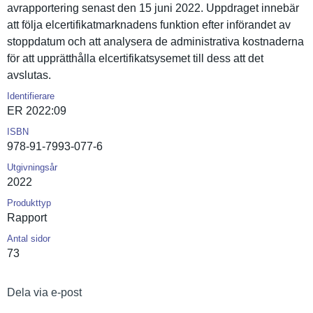
avrapporte­ring senast den 15 juni 2022. Uppdraget innebär
att följa elcertifik­atmarknade­ns funktion efter införandet av
stoppdatum och att analysera de administra­tiva kostnadern­a
för att upprätthål­la elcertifik­atsysemet till dess att det
avslutas.
Identifierare
ER 2022:09
ISBN
978-91-7993-077-6
Utgivningsår
2022
Produkttyp
Rapport
Antal sidor
73
Dela via e-post