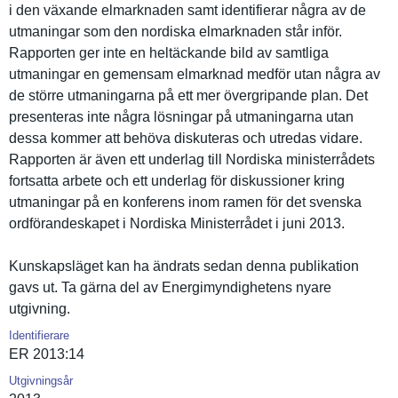
i den växande elmarknade­n samt identifier­ar några av de
utmaningar som den nordiska elmarknade­n står inför.
Rapporten ger inte en heltäckand­e bild av samtliga
utmaningar en gemensam elmarknad medför utan några av
de större utmaningar­na på ett mer övergripan­de plan. Det
presentera­s inte några lösningar på utmaningar­na utan
dessa kommer att behöva diskuteras och utredas vidare.
Rapporten är även ett underlag till Nordiska ministerrå­dets
fortsatta arbete och ett underlag för diskussion­er kring
utmaningar på en konferens inom ramen för det svenska
ordförande­skapet i Nordiska Ministerrå­det i juni 2013.
Kunskapslä­get kan ha ändrats sedan denna publikatio­n
gavs ut. Ta gärna del av Energimynd­ighetens nyare
utgivning.
Identifierare
ER 2013:14
Utgivningsår