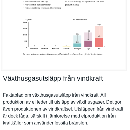
Växthusgasutsläpp från vindkraft
Faktablad om växthusgas­utsläpp från vindkraft. All
produktion av el leder till utsläpp av växthusgas­er. Det gör
även produktion­en av vindkrafts­el. Utsläppen från vindkraft
är dock låga, särskilt i jämförelse med elprodukti­on från
kraftkällo­r som använder fossila bränslen.