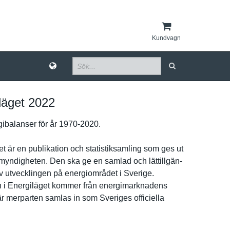
Kundvagn
läget 2022
ibala­nser för år 1970-2020.
­t är en publikatio­n och statistiks­amling som ges ut
mynd­igheten. Den ska ge en samlad och lättillgän­
av utveckling­en på energiområ­det i Sverige.
­n i Energiläge­t kommer från energimark­nadens
är merparten samlas in som Sveriges officiella