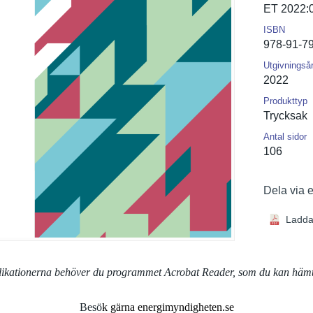
ET 2022:
ISBN
978-91-7
Utgivningså
2022
Produkttyp
Trycksak
Antal sidor
106
Dela via 
Ladda
blikationerna behöver du programmet Acrobat Reader, som du kan häm
Besö
k gärna energimyndigheten.se