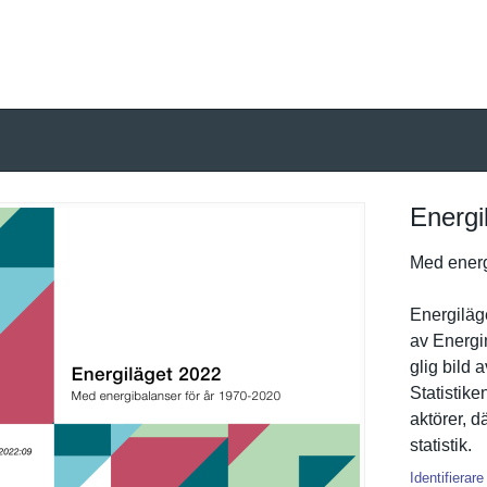
Energi
Med energ
Energiläge
av Energi
glig bild 
Statistike
aktörer, d
statistik.
Identifierare