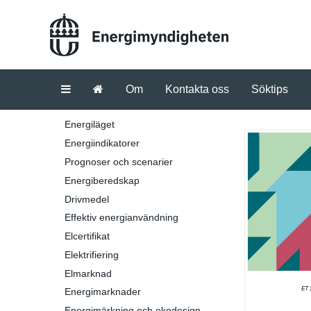
Om
Kontakta oss
Söktips
Energiläget
Energiindikatorer
Prognoser och scenarier
Energiberedskap
Drivmedel
Effektiv energianvändning
Elcertifikat
Elektrifiering
Elmarknad
Energimarknader
Energimärkning och ekodesign