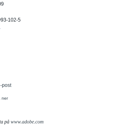
09
993-102-5
r
e-post
 ner
ta på
www.adobe.com