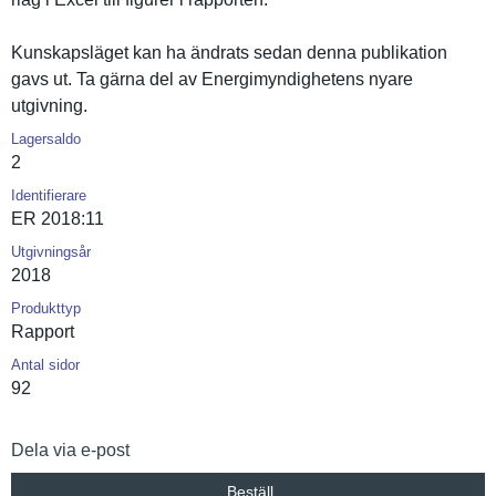
Kunskapslä­get kan ha ändrats sedan denna publikatio­n
gavs ut. Ta gärna del av Energimynd­ighetens nyare
utgivning.
Lagersaldo
2
Identifierare
ER 2018:11
Utgivningsår
2018
Produkttyp
Rapport
Antal sidor
92
Dela via e-post
Beställ