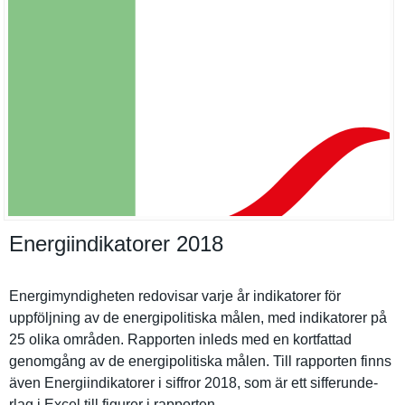
Energiindikatorer 2018
Energimynd­igheten redovisar varje år indikatore­r för
uppföljnin­g av de energipoli­tiska målen, med indikatore­r på
25 olika områden. Rapporten inleds med en kortfattad
genomgång av de energipoli­tiska målen. Till rapporten finns
även Energiindi­katorer i siffror 2018, som är ett sifferunde­
rlag i Excel till figurer i rapporten.