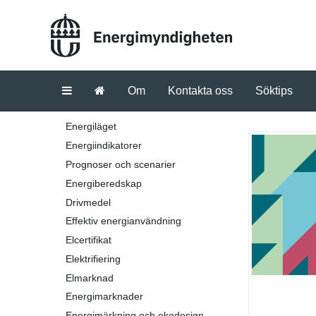
Om
Kontakta oss
Söktips
Energiläget
Energiindikatorer
Prognoser och scenarier
Energiberedskap
Drivmedel
Effektiv energianvändning
Elcertifikat
Elektrifiering
Elmarknad
Energimarknader
Energimärkning och ekodesign