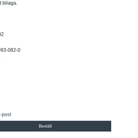
 bilaga.
02
993-082-0
r
e-post
Beställ