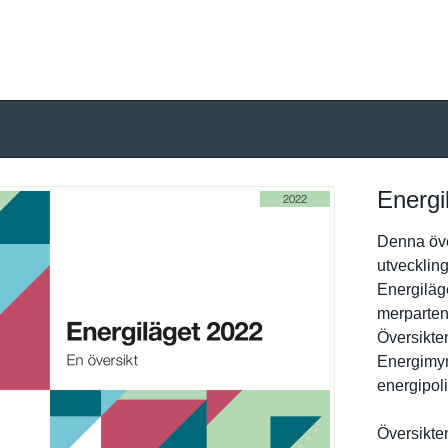
Energi
Denna över
utveckling
Energiläg
merparten 
Översikten
Energimynd
energipoli
Översikten