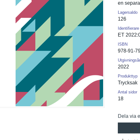
en separat
Lagersaldo
126
Identifierare
ET 2022:
ISBN
978-91-7
Utgivningså
2022
Produkttyp
Trycksak
Antal sidor
18
Dela via 