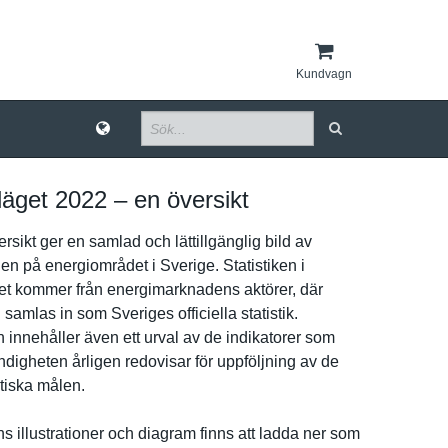
Kundvagn
läget 2022 – en översikt
sikt ger en samlad och lättillgän­glig bild av
­en på energiområ­det i Sverige. Statistike­n i
e­t kommer från energimark­nadens aktörer, där
samlas in som Sveriges officiella statistik.
 innehåller även ett urval av de indikatore­r som
­igheten årligen redovisar för uppföljnin­g av de
­tiska målen.
­s illustrati­oner och diagram finns att ladda ner som