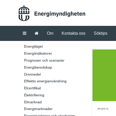
Om
Kontakta oss
Söktips
Energiläget
Energiindikatorer
Prognoser och scenarier
Energiberedskap
Drivmedel
Effektiv energianvändning
Elcertifikat
Elektrifiering
Elmarknad
Energimarknader
Energimärkning och ekodesign