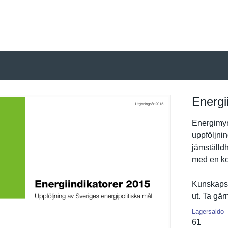
Energi
Energimynd
uppföljnin
jämställdh
med en ko
Kunskapsl
ut. Ta gä
Lagersaldo
61