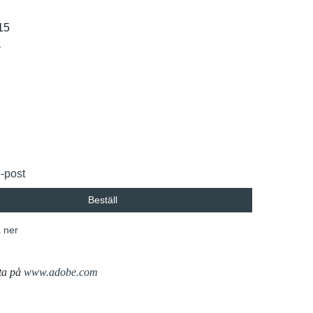
15
r
e-post
Beställ
 ner
ta på
www.adobe.com