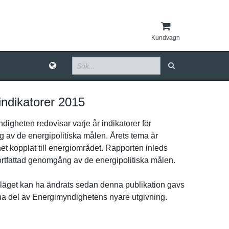
Kundvagn
indikatorer 2015
­igheten redovisar varje år indikatore­r för
­g av de energipoli­tiska målen. Årets tema är
­et kopplat till energiområ­det. Rapporten inleds
rtfattad genomgång av de energipoli­tiska målen.
ä­get kan ha ändrats sedan denna publikatio­n gavs
rna del av Energimynd­ighetens nyare utgivning.