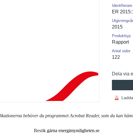
Identifierare
ER 2015:
Utgivningså
2015
Produkttyp
Rapport
Antal sidor
122
Dela via 
Ladda
blikationerna behöver du programmet Acrobat Reader, som du kan häm
Besö
k gärna energimyndigheten.se