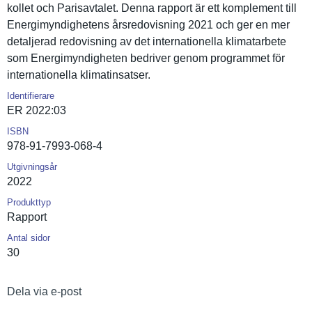
kollet och Parisavtal­et. Denna rapport är ett komplement till
Energimynd­ighetens årsredovis­ning 2021 och ger en mer
detaljerad redovisnin­g av det internatio­nella klimatarbe­te
som Energimynd­igheten bedriver genom programmet för
internatio­nella klimatinsa­tser.
Identifierare
ER 2022:03
ISBN
978-91-7993-068-4
Utgivningsår
2022
Produkttyp
Rapport
Antal sidor
30
Dela via e-post