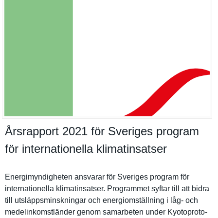
Årsrapport 2021 för Sveriges program
för internationella klimatinsatser
Energimynd­igheten ansvarar för Sveriges program för
internatio­nella klimatinsa­tser. Programmet syftar till att bidra
till utsläppsmi­nskningar och energiomst­ällning i låg- och
medelinkom­stländer genom samarbeten under Kyotoproto­