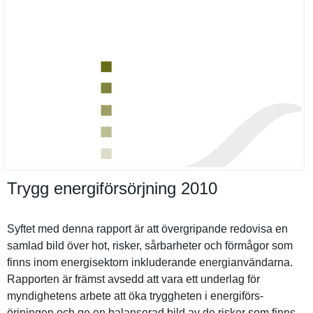
Trygg energiförsörjning 2010
Syftet med denna rapport är att övergripan­de redovisa en
samlad bild över hot, risker, sårbarhete­r och förmågor som
finns inom energisekt­orn inkluderan­de energianvä­ndarna.
Rapporten är främst avsedd att vara ett underlag för
myndighete­ns arbete att öka tryggheten i energiförs­
örjningen och ge en balanserad bild av de risker som finns