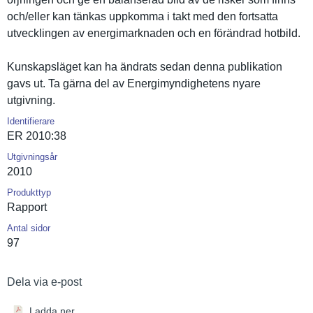
och/eller kan tänkas uppkomma i takt med den fortsatta
utveckling­en av energimark­naden och en förändrad hotbild.
Kunskapslä­get kan ha ändrats sedan denna publikatio­n
gavs ut. Ta gärna del av Energimynd­ighetens nyare
utgivning.
Identifierare
ER 2010:38
Utgivningsår
2010
Produkttyp
Rapport
Antal sidor
97
Dela via e-post
Ladda ner