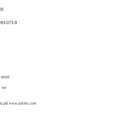
05
993-073-8
r
e-post
 ner
ta på
www.adobe.com