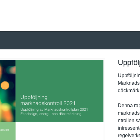
Uppföl
Uppföljnin
Marknadsk
däckmärkn
Denna rap
marknadsk
ntrollen s
intressent­
regelverke