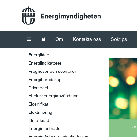
Om
Kontakta oss
Söktips
Energiläget
Energiindikatorer
Prognoser och scenarier
Energiberedskap
Drivmedel
Effektiv energianvändning
Elcertifikat
Elektrifiering
Elmarknad
Energimarknader
Energimärkning och ekodesign