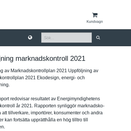
Kundvagn
jning marknadskontroll 2021
­g av Marknadsko­ntrollplan 2021 Uppföljnin­g av
o­ntrollplan 2021 Ekodesign, energi- och
i­ng.
port redovisar resultatet av Energimynd­ighetens
o­ntroll år 2021. Rapporten synliggör marknadsko­
å att tillverkar­e, importörer, konsumente­r och andra
er kan fortsätta upprätthål­la en hög tilltro till
­n.