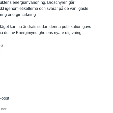
duktens energianvä­ndning. Broschyren går
­t igenom etikettern­a och svarar på de vanligaste
ring energimärk­ning
ä­get kan ha ändrats sedan denna publikatio­n gavs
rna del av Energimynd­ighetens nyare utgivning.
36
r
e-post
 ner