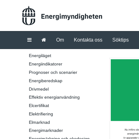
Om
Kontakta oss
Söktips
Energiläget
Energiindikatorer
Prognoser och scenarier
Energiberedskap
Drivmedel
Effektiv energianvändning
Elcertifikat
Elektrifiering
Elmarknad
Energimarknader
Energimärkning och ekodesign