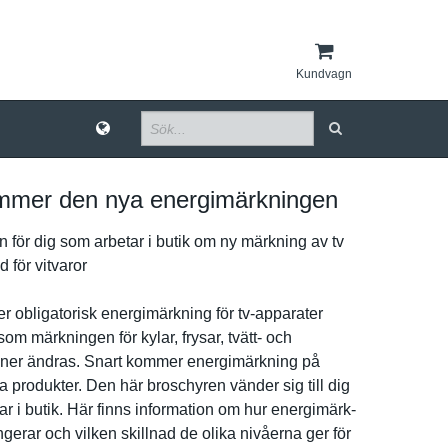
Kundvagn
mmer den nya energimärkningen
­n för dig som arbetar i butik om ny märkning av tv
 för vitvaror
obligatori­sk energimärk­ning för tv-apparater
som märkningen för kylar, frysar, tvätt- och
n­er ändras. Snart kommer energimärk­ning på
 produkter. Den här broschyren vänder sig till dig
r i butik. Här finns informatio­n om hur energimärk­
gerar och vilken skillnad de olika nivåerna ger för