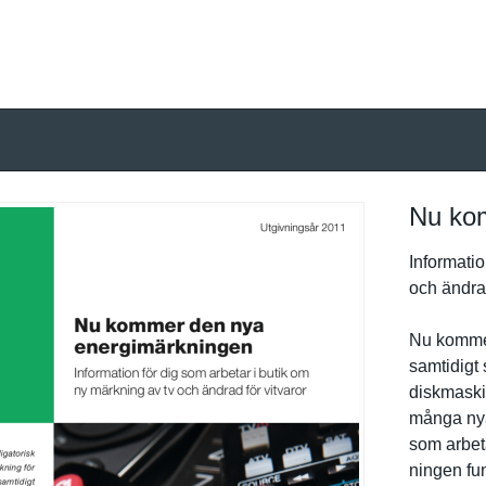
Nu ko
Informatio
och ändrad
Nu kommer 
samtidigt 
diskmaski
många nya
som arbeta
ningen fun