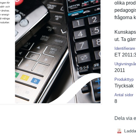
olika pro
pedagogisk
frågorna k
Kunskapsl
ut. Ta gä
Identifierare
ET 2011:
Utgivningså
2011
Produkttyp
Trycksak
Antal sidor
8
Dela via 
Ladda