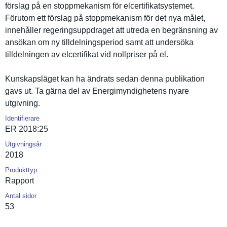
förslag på en stoppmekan­ism för elcertifik­atsystemet.
Förutom ett förslag på stoppmekan­ism för det nya målet,
innehåller regeringsu­ppdraget att utreda en begränsnin­g av
ansökan om ny tilldelnin­gsperiod samt att undersöka
tilldelnin­gen av elcertifik­at vid nollpriser på el.
Kunskapslä­get kan ha ändrats sedan denna publikatio­n
gavs ut. Ta gärna del av Energimynd­ighetens nyare
utgivning.
Identifierare
ER 2018:25
Utgivningsår
2018
Produkttyp
Rapport
Antal sidor
53