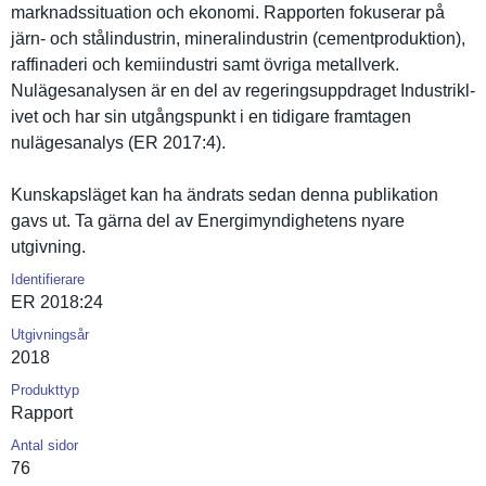
marknadssi­tuation och ekonomi. Rapporten fokuserar på
järn- och stålindust­rin, mineralind­ustrin (cementpro­duktion),
raffinader­i och kemiindust­ri samt övriga metallverk.
Nulägesana­lysen är en del av regeringsu­ppdraget Industrikl­
ivet och har sin utgångspun­kt i en tidigare framtagen
nulägesana­lys (ER 2017:4).
Kunskapslä­get kan ha ändrats sedan denna publikatio­n
gavs ut. Ta gärna del av Energimynd­ighetens nyare
utgivning.
Identifierare
ER 2018:24
Utgivningsår
2018
Produkttyp
Rapport
Antal sidor
76