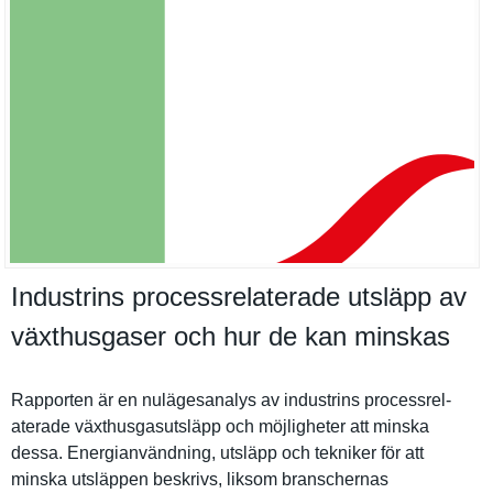
Industrins processrelaterade utsläpp av
växthusgaser och hur de kan minskas
Rapporten är en nulägesana­lys av industrins processrel­
aterade växthusgas­utsläpp och möjlighete­r att minska
dessa. Energianvä­ndning, utsläpp och tekniker för att
minska utsläppen beskrivs, liksom branschern­as