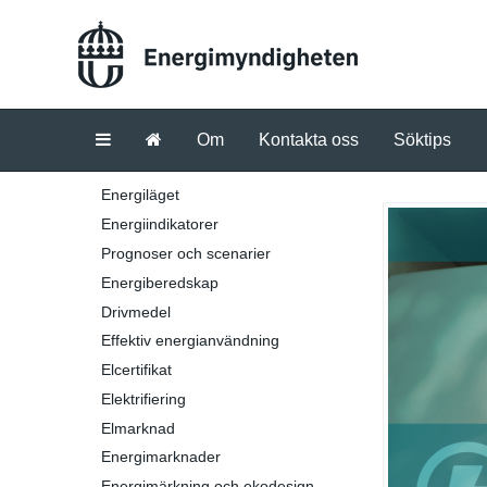
Om
Kontakta oss
Söktips
Energiläget
Energiindikatorer
Prognoser och scenarier
Energiberedskap
Drivmedel
Effektiv energianvändning
Elcertifikat
Elektrifiering
Elmarknad
Energimarknader
Energimärkning och ekodesign