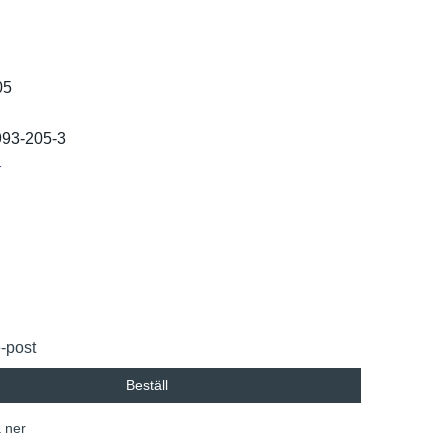
05
993-205-3
r
e-post
Beställ
 ner