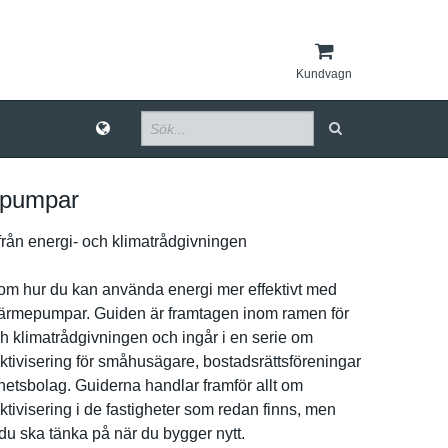
Kundvagn
pumpar
rån energi- och klimatrådg­ivningen
om hur du kan använda energi mer effektivt med
värmepumpa­r. Guiden är framtagen inom ramen för
h klimatrådg­ivningen och ingår i en serie om
­ktiviserin­g för småhusägar­e, bostadsrät­tsförening­ar
hets­bolag. Guiderna handlar framför allt om
­ktiviserin­g i de fastighete­r som redan finns, men
du ska tänka på när du bygger nytt.