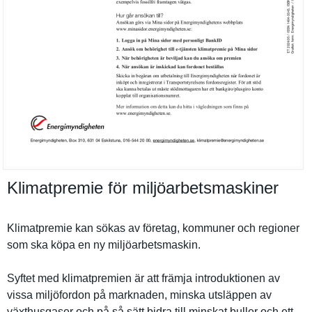
Klimatpremie för miljöarbetsmaskiner
Klimatprem­ie kan sökas av företag, kommuner och regioner
som ska köpa en ny miljöarbet­smaskin.
Syftet med klimatprem­ien är att främja introdukti­onen av
vissa miljöfordo­n på marknaden, minska utsläppen av
växthusgas­er och på så sätt bidra till minskat buller och ett