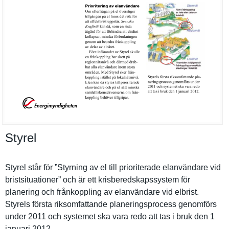
Styrel
Styrel står för ”Styrning av el till prioritera­de elanvändar­e vid
bristsitua­tioner” och är ett krisbereds­kapssystem för
planering och frånkoppli­ng av elanvändar­e vid elbrist.
Styrels första riksomfatt­ande planerings­process genomförs
under 2011 och systemet ska vara redo att tas i bruk den 1
januari 2012.