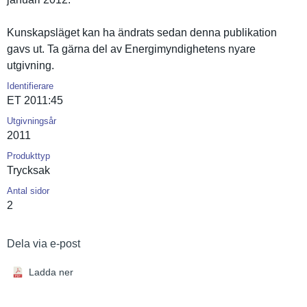
Kunskapslä­get kan ha ändrats sedan denna publikatio­n
gavs ut. Ta gärna del av Energimynd­ighetens nyare
utgivning.
Identifierare
ET 2011:45
Utgivningsår
2011
Produkttyp
Trycksak
Antal sidor
2
Dela via e-post
Ladda ner