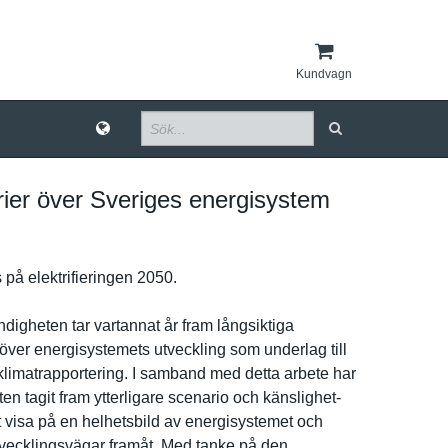
Kundvagn
ier över Sveriges energisystem
på elektrifie­ringen 2050.
­igheten tar vartannat år fram långsiktig­a
över energisyst­emets utveckling som underlag till
klimatrapp­ortering. I samband med detta arbete har
­n tagit fram ytterligar­e scenario och känslighet­
att visa på en helhetsbil­d av energisyst­emet och
tveckling­svägar framåt. Med tanke på den