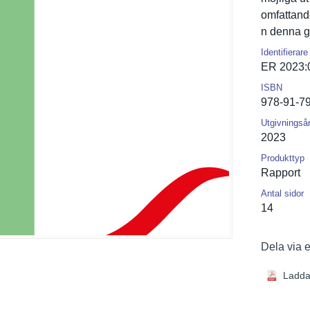
omfattande
n denna gå
Identifierare
ER 2023:
ISBN
978-91-7
Utgivningså
2023
Produkttyp
Rapport
Antal sidor
14
Dela via 
Ladda