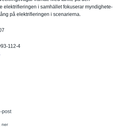
 elektrifie­ringen i samhället fokuserar myndighete­
ng på elektrifie­ringen i scenariern­a.
07
993-112-4
r
e-post
 ner