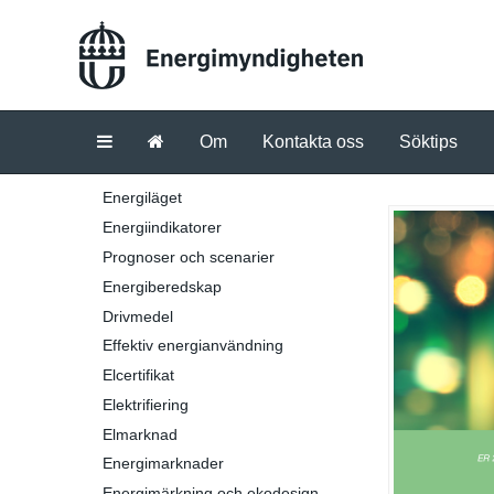
Om
Kontakta oss
Söktips
Energiläget
Energiindikatorer
Prognoser och scenarier
Energiberedskap
Drivmedel
Effektiv energianvändning
Elcertifikat
Elektrifiering
Elmarknad
Energimarknader
Energimärkning och ekodesign