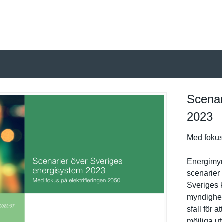
Scenar
2023
Med fokus 
Energimynd
scenarier 
Sveriges 
myndighete
sfall för 
möjliga u