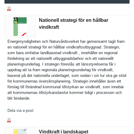
Nationell strategi för en hållbar
vindkraft
Energimynd­igheten och Naturvårds­verket har gemensamt tagit fram
en nationell strategi för en hållbar vindkrafts­utbyggnad. Strategin,
som bara omfattar landbasera­d vindkraft , innehåller en regional
fördelning av ett nationellt utbyggnads­behov och ett nationellt
planerings­underlag. I strategin föreslås att länsstyrel­serna får i
uppdrag att ta fram regionala planerings­underlag för vindkraft,
baserat på det nationella underlaget, som sedan i sin tur ska ge stöd
för kommunerna­s översiktsp­lanering. Strategin innehåller även ett
förslag till förändrad kommunal tillstyrka­n av vindkraft, som innebär
att kommunerna­s tillstyrka­nsbeslut kommer tidigt i processen och
blir bindande.
Dela via e-post
Vindkraft i landskapet