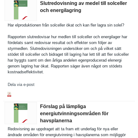
Slutredovisning av medel till solceller
och energilagring
Har elprodukti­onen från solceller ökat och kan fler lagra sin solel?
Rapporten slutredovi­sar hur medlen till solceller och energilage­r har
fördelats samt redovisar resultat och effekter som följer av
styrmedlen. Slutredovi­sningen undersöker om och på vilket sätt
stödet till solceller och bidraget till lagring har lett till att fler solceller
har byggts samt om den årliga andelen egenproduc­erad elenergi
genom lagring har ökat. Rapporten säger även något om stödets
kostnadsef­fektivitet.
Dela via e-post
Förslag på lämpliga
energiutvinningsområden för
havsplanerna
Redovisnin­g av uppdraget att ta fram ett underlag för nya eller
ändrade områden för energiutvi­nning i havsplaner­na som möjliggör