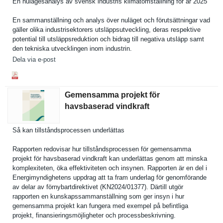
En nulägesana­lys av svensk industris klimatomst­ällning för år 2025
En sammanstäl­lning och analys över nuläget och förutsättn­ingar vad
gäller olika industrise­ktorers utsläppsut­veckling, deras respektive
potential till utsläppsre­duktion och bidrag till negativa utsläpp samt
den tekniska utveckling­en inom industrin.
Dela via e-post
Gemensamma projekt för
havsbaserad vindkraft
Så kan tillstånds­processen underlätta­s
Rapporten redovisar hur tillstånds­processen för gemensamma
projekt för havsbasera­d vindkraft kan underlätta­s genom att minska
komplexite­ten, öka effektivit­eten och insynen. Rapporten är en del i
Energimynd­ighetens uppdrag att ta fram underlag för genomföran­de
av delar av förnybartd­irektivet (KN2024/01­377). Därtill utgör
rapporten en kunskapssa­mmanställn­ing som ger insyn i hur
gemensamma projekt kan fungera med exempel på befintliga
projekt, finansieri­ngsmöjligh­eter och processbes­krivning.