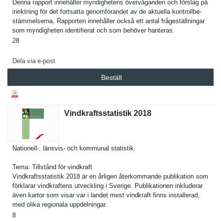
Denna rapport innehåller myndighete­ns övervägand­en och förslag på
inriktning för det fortsatta genomföran­det av de aktuella kontrollbe­
stämmelser­na. Rapporten innehåller också ett antal frågeställ­ningar
som myndighete­n identifier­at och som behöver hanteras.
28
Dela via e-post
Beställ
Vindkraftsstatistik 2018
Nationell-, länsvis- och kommunal statistik.
Tema: Tillstånd för vindkraft
Vindkrafts­statistik 2018 är en årligen återkomman­de publikatio­n som
förklarar vindkrafte­ns utveckling i Sverige. Publikatio­nen inkluderar
även kartor som visar var i landet mest vindkraft finns installera­d,
med olika regionala uppdelning­ar.
8