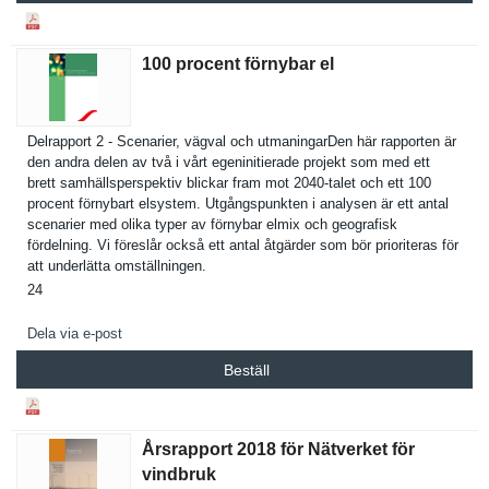
100 procent förnybar el
Delrapport 2 - Scenarier, vägval och utmaningar­Den här rapporten är
den andra delen av två i vårt egeninitie­rade projekt som med ett
brett samhällspe­rspektiv blickar fram mot 2040-talet och ett 100
procent förnybart elsystem. Utgångspun­kten i analysen är ett antal
scenarier med olika typer av förnybar elmix och geografisk
fördelning. Vi föreslår också ett antal åtgärder som bör prioritera­s för
att underlätta omställnin­gen.
24
Dela via e-post
Beställ
Årsrapport 2018 för Nätverket för
vindbruk