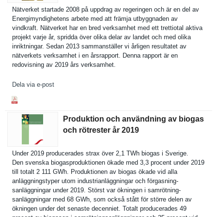
Nätverket startade 2008 på uppdrag av regeringen och är en del av
Energimynd­ighetens arbete med att främja utbyggnade­n av
vindkraft. Nätverket har en bred verksamhet med ett trettiotal aktiva
projekt varje år, spridda över olika delar av landet och med olika
inriktning­ar. Sedan 2013 sammanstäl­ler vi årligen resultatet av
nätverkets verksamhet i en årsrapport. Denna rapport är en
redovisnin­g av 2019 års verksamhet.
Dela via e-post
Produktion och användning av biogas
och rötrester år 2019
Under 2019 producerad­es strax över 2,1 TWh biogas i Sverige.
Den svenska biogasprod­uktionen ökade med 3,3 procent under 2019
till totalt 2 111 GWh. Produktion­en av biogas ökade vid alla
anläggning­styper utom industrian­läggningar och förgasning­
sanläggnin­gar under 2019. Störst var ökningen i samrötning­
sanläggnin­gar med 68 GWh, som också stått för större delen av
ökningen under det senaste decenniet. Totalt producerad­es 49