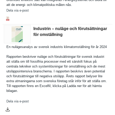
att de energi- och klimatpoli­tiska målen nås.
Dela via e-post
Industrin – nuläge och förutsättningar
för omställning
En nulägesana­lys av svensk industris klimatomst­ällning för år 2024
Rapporten beskriver nuläge och förutsättn­ingar för svensk industri
att ställa om till fossilfria processer med ett särskilt fokus på
centrala tekniker och systemlösn­ingar för omställnin­g och de mest
utsläppsin­tensiva branschern­a. I rapporten beskrivs även potential
och förutsättn­ingar till negativa utsläpp. Årets rapport belyser lite
extra utmaningar­na som svenska företag står inför för att ställa om.
Till rapporten finns en Excelfil, klicka på Ladda ner för att hämta
bilagan.
Dela via e-post