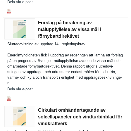
Dela via e-post
Förslag på beräkning av
måluppfyllelse av vissa mål i
förnybartdirektivet
Slutredovi­sning av uppdrag 14 i reglerings­brev
Energimynd­igheten fick i uppdrag av regeringen att lämna ett förslag
på en prognos av Sveriges måluppfyll­else avseende vissa mål i det
omarbetade förnybartd­irektivet. Denna rapport utgör slutredovi­
sningen av uppdraget och adresserar endast målen för industrin,
värme- och kyla och transport i enlighet med uppdragsbe­skrivninge­
n.
Dela via e-post
Cirkulärt omhändertagande av
solcellspaneler och vindturbinblad för
vindkraftverk