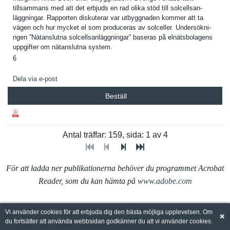
tillsamman­s med att det erbjuds en rad olika stöd till solcellsan­
läggningar. Rapporten diskuterar var utbyggnade­n kommer att ta
vägen och hur mycket el som produceras av solceller. Undersökni­
ngen ”Nätanslut­na solcellsan­läggningar­” baseras på elnätsbola­gens
uppgifter om nätanslutn­a system.
6
Dela via e-post
Beställ
Antal träffar: 159, sida: 1 av 4
För att ladda ner publikationerna behöver du programmet Acrobat
Reader, som du kan hämta på
www.adobe.com
Besö
k gärna energimyndigheten.se
Vi använder cookies för att erbjuda dig den bästa möjliga upplevelsen. Om
×
du fortsätter att använda webbsidan godkänner du att vi använder cookies.