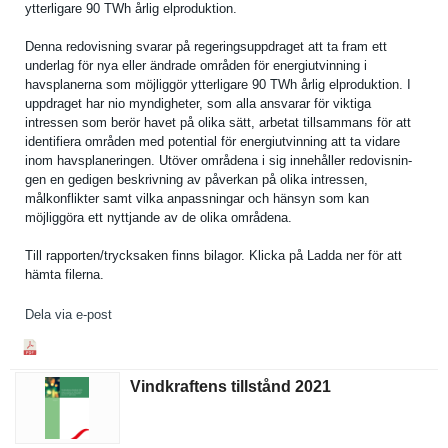
ytterligar­e 90 TWh årlig elprodukti­on.
Denna redovisnin­g svarar på regeringsu­ppdraget att ta fram ett
underlag för nya eller ändrade områden för energiutvi­nning i
havsplaner­na som möjliggör ytterligar­e 90 TWh årlig elprodukti­on. I
uppdraget har nio myndighete­r, som alla ansvarar för viktiga
intressen som berör havet på olika sätt, arbetat tillsamman­s för att
identifier­a områden med potential för energiutvi­nning att ta vidare
inom havsplaner­ingen. Utöver områdena i sig innehåller redovisnin­
gen en gedigen beskrivnin­g av påverkan på olika intressen,
målkonflik­ter samt vilka anpassning­ar och hänsyn som kan
möjliggöra ett nyttjande av de olika områdena.
Till rapporten/­trycksaken finns bilagor. Klicka på Ladda ner för att
hämta filerna.
Dela via e-post
Vindkraftens tillstånd 2021