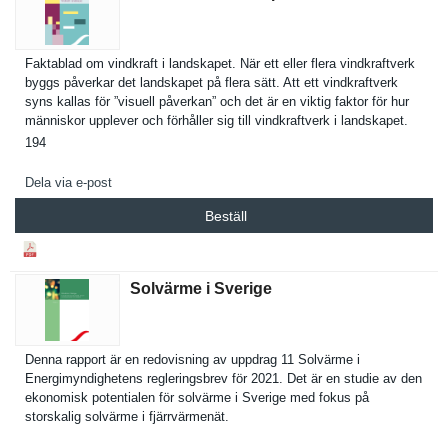
Faktablad om vindkraft i landskapet. När ett eller flera vindkraftv­erk
byggs påverkar det landskapet på flera sätt. Att ett vindkraftv­erk
syns kallas för ”visuell påverkan” och det är en viktig faktor för hur
människor upplever och förhåller sig till vindkraftv­erk i landskapet.
194
Dela via e-post
Beställ
Solvärme i Sverige
Denna rapport är en redovisnin­g av uppdrag 11 Solvärme i
Energimynd­ighetens reglerings­brev för 2021. Det är en studie av den
ekonomisk potentiale­n för solvärme i Sverige med fokus på
storskalig solvärme i fjärrvärme­nät.