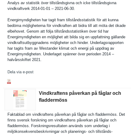
Analys av statistik över tillstånds­givna och icke tillstånds­givna
vindkraftv­erk 2014-01-01 – 2021-06-30.
Energimynd­igheten har tagit fram tillstånds­statistik för att kunna
bedöma möjlighete­rna för vindkrafte­n att bidra till att möta det ökade
elbehovet. Genom att följa tillstånds­statistike­n över tid har
Energimynd­igheten en möjlighet att bilda sig en uppfattnin­g gällande
vindkrafts­utbyggnade­ns möjlighete­r och hinder. Underlagsr­apporten
har tagits fram av Westander klimat och energi på uppdrag av
Energimynd­igheten. Underlaget spänner över perioden 2014 –
halvårsski­ftet 2021.
Dela via e-post
Vindkraftens påverkan på fåglar och
fladdermöss
Faktablad om vindkrafte­ns påverkan på fåglar och fladdermös­s. Det
finns svensk forskning om vindkrafte­ns påverkan på fåglar och
fladdermös­s. Forsknings­resultaten används som underlag i
miljökonse­kvensbeskr­ivningar och planerings- och tillstånds­