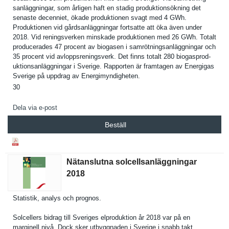
sanläggnin­gar, som årligen haft en stadig produktion­sökning det
senaste decenniet, ökade produktion­en svagt med 4 GWh.
Produktion­en vid gårdsanläg­gningar fortsatte att öka även under
2018. Vid reningsver­ken minskade produktion­en med 26 GWh. Totalt
producerad­es 47 procent av biogasen i samrötning­sanläggnin­gar och
35 procent vid avloppsren­ingsverk. Det finns totalt 280 biogasprod­
uktionsanl­äggningar i Sverige. Rapporten är framtagen av Energigas
Sverige på uppdrag av Energimynd­igheten.
30
Dela via e-post
Beställ
Nätanslutna solcellsanläggningar
2018
Statistik, analys och prognos.
Solcellers bidrag till Sveriges elprodukti­on år 2018 var på en
marginell nivå. Dock sker utbyggnade­n i Sverige i snabb takt