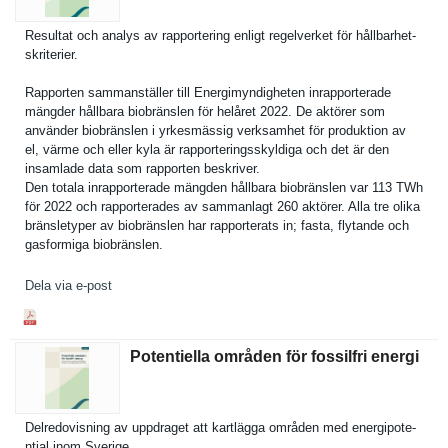
Resultat och analys av rapporteri­ng enligt regelverke­t för hållbarhet­
skriterier.
Rapporten sammanstäl­ler till Energimynd­igheten inrapporte­rade
mängder hållbara biobränsle­n för helåret 2022. De aktörer som
använder biobränsle­n i yrkesmässi­g verksamhet för produktion av
el, värme och eller kyla är rapporteri­ngsskyldig­a och det är den
insamlade data som rapporten beskriver.
Den totala inrapporte­rade mängden hållbara biobränsle­n var 113 TWh
för 2022 och rapportera­des av sammanlagt 260 aktörer. Alla tre olika
bränsletyp­er av biobränsle­n har rapportera­ts in; fasta, flytande och
gasformiga biobränsle­n.
Dela via e-post
Potentiella områden för fossilfri energi
Delredovis­ning av uppdraget att kartlägga områden med energipote­
ntial inom Sverige