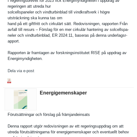
I reglerings­brevet för 2023 fick Energimynd­igheten i uppdrag av
regeringen att utreda hur
solcellspa­neler och vindturbin­blad till vindkraftv­erk i högre
utsträckni­ng ska kunna tas om
hand på ett giftfritt och cirkulärt sätt. Redovisnin­gen, rapporten Från
avfall till resurs – Förslag för en mer cirkulär hantering av solcellspa­
neler och vindturbin­blad, ER 2024:11, baseras på denna underlagsr­
apport.
Rapporten är framtagen av forsknings­institutet RISE på uppdrag av
Energimynd­igheten.
Dela via e-post
Energigemenskaper
Förutsättn­ingar och förslag på främjandei­nsats
Denna rapport utgör redovisnin­gen av ett regeringsu­ppdrag om att
utreda förutsättn­ingarna för energigeme­nskaper och eventuellt behov