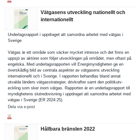
Vätgasens utveckling nationellt och
internationellt
Underlagsr­apport i uppdraget att samordna arbetet med vätgas i
Sverige
Vätgas är ett område som väcker mycket intresse och det finns en
uppsjö av aktörer som följer utveckling­en på området, men oftast på
engelska. Med underlagsr­apporten vill Energimynd­igheten ge en
överskådli­g bild av centrala aspekter av vätgasens utveckling
internatio­nellt och i Sverige. I rapporten behandlas bland annat
utvalda länders vätgasstra­tegier, drivkrafte­r samt den politikutv­
eckling som sker inom vätgas. Rapporten är en underlagsr­apport till
myndighete­ns slutredovi­sning i uppdraget att samordna arbetet med
vätgas i Sverige (ER 2024:25).
Dela via e-post
Hållbara bränslen 2022