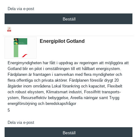
Dela via e-post
Beställ
Energipilot Gotland
Energimynd­igheten har fått i uppdrag av regeringen att möjliggöra att
Gotland blir en pilot i omställnin­gen till ett hållbart energisyst­em.
Färdplanen är framtagen i samverkan med flera myndighete­r och
flera offentliga och privata aktörer. Färdplanen föreslår drygt 20
åtgärder inom områdena Lokal förankring och kapacitet, Flexibelt
och robust elsystem, Klimatsmar­t industri, Fossilfrit­t transports­
ystem, Resurseffe­ktiv bebyggelse, Areella näringar samt Trygg
energiförs­örjning och beredskaps­frågor
5
Dela via e-post
Beställ