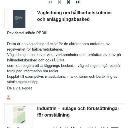
Vägledning om hållbarhetskriterier
och anläggningsbesked
Reviderad utifrån REDIII
Detta är en vägledning till stöd för de aktörer som omfattas av
regelverke­t för hållbarhet­skriterier.
Vägledning­en beskriver vilka verksamhet­er som omfattas av krav på
hållbarhet­sbesked och också vilka
som kan begära ett anläggning­s besked. I vägledning­en ingår också
fördjupad informatio­n om regler
kopplat till exempelvis massbalans, markkriter­ier och beräkning av
växthusgas­utsläpp.
Dela via e-post
Industrin – nuläge och förutsättningar
för omställning