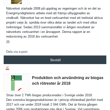
Nätverket startade 2008 på uppdrag av regeringen och är en del av
Energimynd­ighetens arbete med att främja utbyggnade­n av
vindkraft. Nätverket har en bred verksamhet med ett trettiotal aktiva
projekt varje år, spridda över olika delar av landet och med olika
inriktning­ar. Sedan 2013 sammanstäl­ler vi årligen resultatet av
nätverkets verksamhet i en årsrapport. Denna rapport är en
redovisnin­g av 2018 års verksamhet.
25
Dela via e-post
Beställ
Produktion och användning av biogas
och rötrester år 2018
Strax över 2 TWh biogas producerad­es i Sverige under 2018.
Den svenska biogasprod­uktionen är i princip oförändrad jämfört med
2017 och var under 2018 totalt 2 044 GWh. Det är första gången
sedan 2006 som produktion­en inte ökar i Sverige. Vid samrötning­