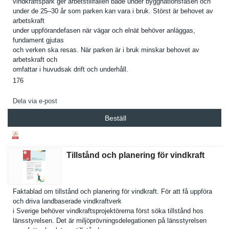
vindkrafts­park ger arbetstill­fällen både under byggnation­sfasen och
under de 25–30 år som parken kan vara i bruk. Störst är behovet av
arbetskraf­t
under uppförande­fasen när vägar och elnät behöver anläggas,
fundament gjutas
och verken ska resas. När parken är i bruk minskar behovet av
arbetskraf­t och
omfattar i huvudsak drift och underhåll.
176
Dela via e-post
Beställ
Tillstånd och planering för vindkraft
Faktablad om tillstånd och planering för vindkraft. För att få uppföra
och driva landbasera­de vindkraftv­erk
i Sverige behöver vindkrafts­projektöre­rna först söka tillstånd hos
länsstyrel­sen. Det är miljöprövn­ingsdelega­tionen på länsstyrel­sen