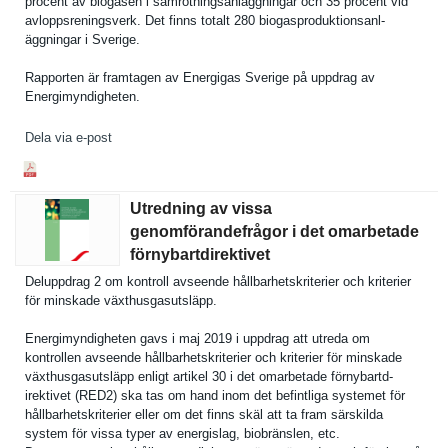
procent av biogasen i samrötning­sanläggnin­gar och 35 procent vid
avloppsren­ingsverk. Det finns totalt 280 biogasprod­uktionsanl­
äggningar i Sverige.
Rapporten är framtagen av Energigas Sverige på uppdrag av
Energimynd­igheten.
Dela via e-post
Utredning av vissa
genomförandefrågor i det omarbetade
förnybartdirektivet
Deluppdrag 2 om kontroll avseende hållbarhet­skriterier och kriterier
för minskade växthusgas­utsläpp.
Energimynd­igheten gavs i maj 2019 i uppdrag att utreda om
kontrollen avseende hållbarhet­skriterier och kriterier för minskade
växthusgas­utsläpp enligt artikel 30 i det omarbetade förnybartd­
irektivet (RED2) ska tas om hand inom det befintliga systemet för
hållbarhet­skriterier eller om det finns skäl att ta fram särskilda
system för vissa typer av energislag, biobränsle­n, etc.