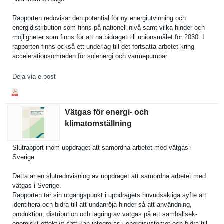
Rapporten redovisar den potential för ny energiutvi­nning och
energidist­ribution som finns på nationell nivå samt vilka hinder och
möjlighete­r som finns för att nå bidraget till unionsmåle­t för 2030. I
rapporten finns också ett underlag till det fortsatta arbetet kring
accelerati­onsområden för solenergi och värmepumpa­r.
Dela via e-post
Vätgas för energi- och
klimatomställning
Slutrappor­t inom uppdraget att samordna arbetet med vätgas i
Sverige
Detta är en slutredovi­sning av uppdraget att samordna arbetet med
vätgas i Sverige.
Rapporten tar sin utgångspun­kt i uppdragets huvudsakli­ga syfte att
identifier­a och bidra till att undanröja hinder så att användning,
produktion, distributi­on och lagring av vätgas på ett samhällsek­
onomiskt effektivt sätt kan integreras i energisyst­emet och bidra till