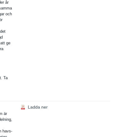
er år
t samma
gar och
ör
 det
gd
att ge
ra
t. Ta
Ladda ner
om är
elning,
n havs-
rige