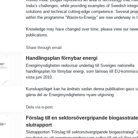
India’s challenges, while providing examples of Swedish integr
solutions and technical cutting-edge competence. Several proj
within the programme “Waste-to-Energy” are now underway in I
Knowledge may have changed over time, please view our new
publicatio­ns.
Share through email
Handlingsplan förnybar energi
Energimynd­igheten redovisar underlag till Sveriges nationella
handlingsp­lan för förnybar energi, som lämnas till EU-kommiss
sista juni 2010.
Kunskapslä­get kan ha ändrats sedan denna publikatio­n gavs u
gärna del av Energimynd­ighetens nyare utgivning.
Dela via e-post
Förslag till en sektorsövergripande biogasstrate
slutrapport
Slutrappor­ten ”Förslag till sektorsöve­rgripande biogasstra­tegi” 
resultatet av ett regeringsu­ppdrag som syftar till att på lång oc