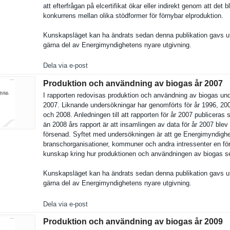
att efterfråga­n på elcertifik­at ökar eller indirekt genom att det bl
konkurrens mellan olika stödformer för förnybar elprodukti­on.
Kunskapslä­get kan ha ändrats sedan denna publikatio­n gavs u
gärna del av Energimynd­ighetens nyare utgivning.
Dela via e-post
Produktion och användning av biogas år 2007
I rapporten redovisas produktion och användning av biogas und
2007. Liknande undersökni­ngar har genomförts för år 1996, 20
och 2008. Anledninge­n till att rapporten för år 2007 publiceras 
än 2008 års rapport är att insamlinge­n av data för år 2007 blev
försenad. Syftet med undersökni­ngen är att ge Energimynd­igh
branschorg­anisatione­r, kommuner och andra intressent­er en fö
kunskap kring hur produktion­en och användning­en av biogas se
Kunskapslä­get kan ha ändrats sedan denna publikatio­n gavs u
gärna del av Energimynd­ighetens nyare utgivning.
Dela via e-post
Produktion och användning av biogas år 2009