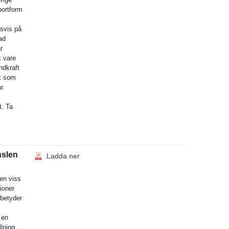
portfor­m
rsvis på
­d
r
k vare
indkraft
ik som
r.
t. Ta
nslen
Ladda ner
 en viss
ioner
 betyder
 en
llning