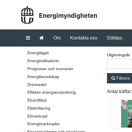
Om
Kontakta oss
Söktips
Energiläget
Utgivningsår
Energiindikatorer
Prognoser och scenarier
Energiberedskap
Filtrera
Drivmedel
Antal träffar
Effektiv energianvändning
Elcertifikat
Elektrifiering
Elmarknad
Energimarknader
Energimärkning och ekodesign