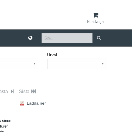
Kundvagn
Urval
ästa
Sista
Ladda ner
s since
ture”
ets