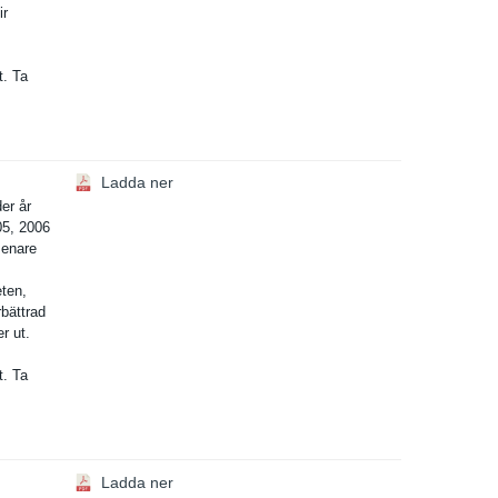
ir
t. Ta
Ladda ner
er år
05, 2006
senare
eten,
rbättrad
r ut.
t. Ta
Ladda ner