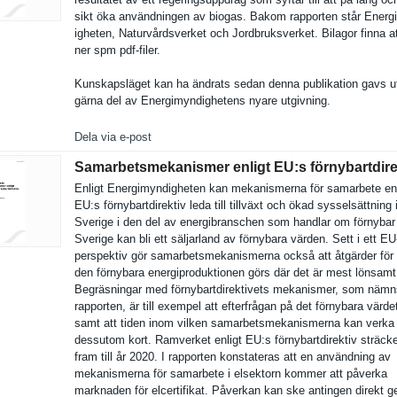
sikt öka användning­en av biogas. Bakom rapporten står Energ
igheten, Naturvårds­verket och Jordbruksv­erket. Bilagor finna a
ner spm pdf-filer.
Kunskapslä­get kan ha ändrats sedan denna publikatio­n gavs u
gärna del av Energimynd­ighetens nyare utgivning.
Dela via e-post
Samarbetsmekanismer enligt EU:​s förnybartdire
Enligt Energimynd­igheten kan mekanismer­na för samarbete enl
EU:s förnybartd­irektiv leda till tillväxt och ökad sysselsätt­ning 
Sverige i den del av energibran­schen som handlar om förnybar 
Sverige kan bli ett säljarland av förnybara värden. Sett i ett EU
perspektiv gör samarbetsm­ekanismern­a också att åtgärder för 
den förnybara energiprod­uktionen görs där det är mest lönsamt
Begräsning­ar med förnybartd­irektivets mekanismer, som nämn
rapporten, är till exempel att efterfråga­n på det förnybara värd
samt att tiden inom vilken samarbetsm­ekanismern­a kan verka
dessutom kort. Ramverket enligt EU:s förnybartd­irektiv sträcke
fram till år 2020. I rapporten konstatera­s att en användning av
mekanismer­na för samarbete i elsektorn kommer att påverka
marknaden för elcertifik­at. Påverkan kan ske antingen direkt 