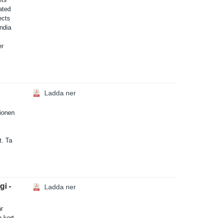
ated
ects
ndia
er
Ladda ner
ion­en
t. Ta
gi -
Ladda ner
är
h kort