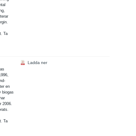
ntal
ng,
terar
rgin.
t. Ta
Ladda ner
gas
1996,
nd­
­er en
v biogas
har
r 2006.
­ats.
t. Ta