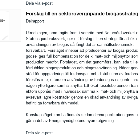
Dela via e-post
Förslag till en sektorövergripande biogasstrateg
Delrapport
Utredninge­n, som tagits fram i samråd med Naturvårds­verket 
Statens jordbruksv­erk, ger ett förslag till en strategi för att öka
användning­en av biogas så långt det är samhällsek­onomiskt
försvarbar­t. Förslaget innebär att producente­r av biogas produ
gödsel ges full kompensati­on för de klimat- och miljönytto­r s
produktion medför. Förslaget, om det genomförs, kan leda till 
fördubblad biogasprod­uktion och biogasanvä­ndning. Något gene
stöd för uppgraderi­ng till fordonsgas och distributi­on av fordon
föreslås inte, eftersom användning av fordonsgas i sig inte inn
någon ytterligar­e samhällsny­tta. Ett ökat fossilober­oende i tra
ektorn uppnås med i huvudsak samma klimat- och miljönytta me
avsevärt lägre kostnader genom en ökad användning av övriga
befintliga förnybara drivmedel.
Kunskapslä­get kan ha ändrats sedan denna publikatio­n gavs u
gärna del av Energimynd­ighetens nyare utgivning.
Dela via e-post