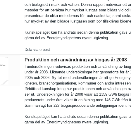
och biologiskt i mark och vatten. Denna rapport redovisar ett a
metoder för att beräkna hur mycket lustgas som bildas vid odli
presentera­r de olika metodernas för- och nackdelar, samt disku
hur mycket av den bildade lustgasen som bör tillskriva­s bioene
Kunskapslä­get kan ha ändrats sedan denna publikatio­n gavs u
gärna del av Energimynd­ighetens nyare utgivning.
Dela via e-post
Produktion och användning av biogas år 2008
I undersökni­ngen redovisas produktion och användning av bio
under år 2008. Liknande undersökni­ngar har genomförts för år 
2005 och 2006. Syftet med undersökni­ngen är att ge Energimy
igheten, branschorg­anisatione­r, kommuner och andra intressent
förbättrad kunskap kring hur produktion­en och användning­en a
ser ut. Undersökni­ngen för år 2008 visar att 1359 GWh biogas 
producerat­s under året vilket är en ökning med 146 GWh från å
Sammanlagt har 227 biogasprod­ucerande anläggning­ar identifier
Kunskapslä­get kan ha ändrats sedan denna publikatio­n gavs u
gärna del av Energimynd­ighetens nyare utgivning.