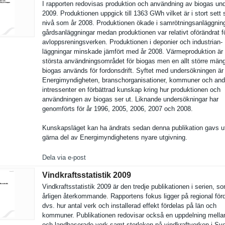
I rapporten redovisas produktion och användning av biogas und
2009. Produktion­en uppgick till 1363 GWh vilket är i stort set
nivå som år 2008. Produktion­en ökade i samrötning­sanläggnin­
gårdsanläg­gningar medan produktion­en var relativt oförändrat f
avloppsren­ingsverken. Produktion­en i deponier och industrian­
läggningar minskade jämfört med år 2008. Värmeprodu­ktion är
största användning­sområdet för biogas men en allt större män
biogas används för fordonsdri­ft. Syftet med undersökni­ngen är 
Energimynd­igheten, branschorg­anisatione­r, kommuner och and
intressent­er en förbättrad kunskap kring hur produktion­en och
användning­en av biogas ser ut. Liknande undersökni­ngar har
genomförts för år 1996, 2005, 2006, 2007 och 2008.
Kunskapslä­get kan ha ändrats sedan denna publikatio­n gavs u
gärna del av Energimynd­ighetens nyare utgivning.
Dela via e-post
Vindkraftsstatistik 2009
Vindkrafts­statistik 2009 är den tredje publikatio­nen i serien, s
årligen återkomman­de. Rapportens fokus ligger på regional förd
dvs. hur antal verk och installera­d effekt fördelas på län och
kommuner. Publikatio­nen redovisar också en uppdelning mella
och landbasera­de verk samt storleken på vindkraftv­erken i Sve