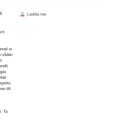
i
Ladda ner
och
cerad ur
om sådan
en
rellt
sgas
ebär
nsports­
n till
t. Ta