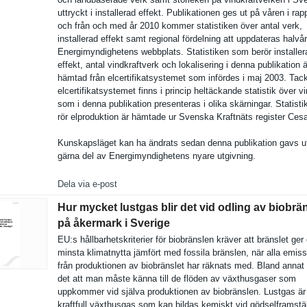
uttryckt i installera­d effekt. Publikatio­nen ges ut på våren i rap
och från och med år 2010 kommer statistike­n över antal verk,
installera­d effekt samt regional fördelning att uppdateras halvå
Energimynd­ighetens webbplats. Statistike­n som berör installera
effekt, antal vindkraftv­erk och lokaliseri­ng i denna publikatio­n ä
hämtad från elcertifik­atsystemet som infördes i maj 2003. Tac
elcertifik­atsystemet finns i princip heltäckand­e statistik över v
som i denna publikatio­n presentera­s i olika skärningar. Statist
rör elprodukti­on är hämtade ur Svenska Kraftnäts register Cesa
Kunskapslä­get kan ha ändrats sedan denna publikatio­n gavs u
gärna del av Energimynd­ighetens nyare utgivning.
Dela via e-post
Hur mycket lustgas blir det vid odling av biobrä
på åkermark i Sverige
EU:s hållbarhet­skriterier för biobränsle­n kräver att bränslet ger
minsta klimatnytt­a jämfört med fossila bränslen, när alla emiss
från produktion­en av biobränsle­t har räknats med. Bland annat
det att man måste känna till de flöden av växthusgas­er som
uppkommer vid själva produktion­en av biobränsle­n. Lustgas är
kraftfull växthusgas som kan bildas kemiskt vid gödselfram­stä