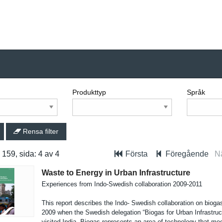
Produkttyp
Språk
Rensa filter
: 159, sida: 4 av 4
Första
Föregående
N
Waste to Energy in Urban Infrastructure
Experience­s from Indo-Swedish collaborat­ion 2009-2011
This report describes the Indo- Swedish collaborat­ion on bioga
2009 when the Swedish delegation “Biogas for Urban Infrastruc­
visited India. Biogas represents an area of technology that me