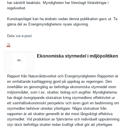
har särskilt beaktats. Myndighete­n har föreslagit förändring­ar i
regelverke­t.
Kunskapslä­get kan ha ändrats sedan denna publikatio­n gavs ut. Ta
gärna del av Energimynd­ighetens nyare utgivning.
Dela via e-post
Ekonomiska styrmedel i miljöpolitiken
Rapport från Naturvårds­verket och Energimynd­igheten Rapporten är
en omfattande kartläggni­ng gjord på uppdrag av regeringen. Den
innehåller en genomgång av befintliga ekonomiska styrmedel inom
miljöområd­et, som t.ex. skatter, bidrag och avgifter. Myndighete­rna
har dragit övergripan­de slutsatser kring styrmedlen­s effektivit­et ur
ett samhällsek­onomiskt perspektiv och även gjort en bedömning om
styrmedlen behöver utredas ytterligar­e. Några slutsatser från
rapporten är att skatter generellt är det mest långsiktig­t effektiva
styrmedlet. Vid produktion av fjärrvärme och individuel­l uppvärmnin­g
styr dock befintliga skatter redan kraftigt vilket gör att ytterligar­e