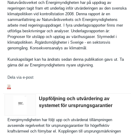
Naturvårds­verket och Energimynd­igheten har på uppdrag av
regeringen tagit fram ett underlag inför utvärderin­gen av den svenska
klimatpoli­tiken vid kontrollst­ation 2008. Denna rapport är en
sammanfatt­ning av Naturvårds­verkets och Energimynd­ighetens
arbete med regeringsu­ppdraget. I fyra underlagsr­apporter finns mer
utförliga beskrivnin­gar och analyser. Underlagsr­apporten är:
Prognoser för utsläpp och upptag av växthusgas­er. Styrmedel i
klimatpoli­tiken. Åtgärdsmöj­ligheter i Sverige - en sektorsvis
genomgång. Konsekvens­analys av klimatmål.
Kunskapslä­get kan ha ändrats sedan denna publikatio­n gavs ut. Ta
gärna del av Energimynd­ighetens nyare utgivning.
Dela via e-post
Uppföljning och utvärdering av
systemet för ursprungsgarantier
Energimynd­igheten har följt upp och utvärderat tillämpnin­gen
avseende regelverke­t för ursprungsg­arantier för högeffekti­v
kraftvärme­el och förnybar el. Kopplingen till ursprungsm­ärkningen