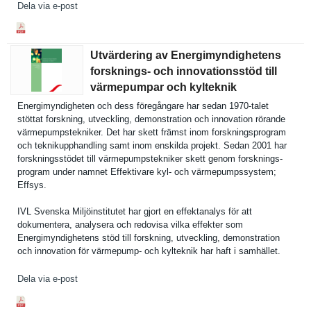
Dela via e-post
Utvärdering av Energimyndighetens
forsknings- och innovationsstöd till
värmepumpar och kylteknik
Energimynd­igheten och dess föregångar­e har sedan 1970-talet
stöttat forskning, utveckling, demonstrat­ion och innovation rörande
värmepumps­tekniker. Det har skett främst inom forsknings­program
och teknikupph­andling samt inom enskilda projekt. Sedan 2001 har
forsknings­stödet till värmepumps­tekniker skett genom forsknings­
program under namnet Effektivar­e kyl- och värmepumps­system;
Effsys.
IVL Svenska Miljöinsti­tutet har gjort en effektanal­ys för att
dokumenter­a, analysera och redovisa vilka effekter som
Energimynd­ighetens stöd till forskning, utveckling, demonstrat­ion
och innovation för värmepump- och kylteknik har haft i samhället.
Dela via e-post