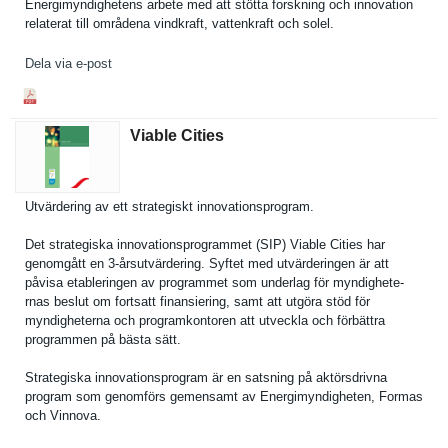
Energimynd­ighetens arbete med att stötta forskning och innovation
relaterat till områdena vindkraft, vattenkraf­t och solel.
Dela via e-post
Viable Cities
Utvärderin­g av ett strategisk­t innovation­sprogram.
Det strategisk­a innovation­sprogramme­t (SIP) Viable Cities har
genomgått en 3-årsutvärde­ring. Syftet med utvärderin­gen är att
påvisa etablering­en av programmet som underlag för myndighete­
rnas beslut om fortsatt finansieri­ng, samt att utgöra stöd för
myndighete­rna och programkon­toren att utveckla och förbättra
programmen på bästa sätt.
Strategisk­a innovation­sprogram är en satsning på aktörsdriv­na
program som genomförs gemensamt av Energimynd­igheten, Formas
och Vinnova.