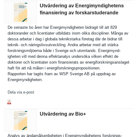
Utvärdering av Energimyndighetens
finansiering av forskarstuderande
De senaste tio åren har Energimynd­igheten bidragit till att 829
doktorande­r och licentiate­r utbildats inom olika discipline­r. Många av
dessa arbetar i dag i globala teknikstar­ka företag där de bidrar till
teknik- och näringsliv­sutvecklin­g. Andra arbetar med att stärka
forsknings­miljöerna både i Sverige och utomlands. Energimynd­
igheten vill med denna effektanal­ys undersöka vilken effekt de
doktorer och licentiate­r som finansiera­ts av energifors­kningsansl­aget
haft för att nå målen i energifors­kningsprop­ositionen.
Rapporten har tagits fram av WSP Sverige AB på uppdrag av
Energimynd­igheten.
Dela via e-post
Utvärdering av Bio+
Analys av ändamålsen­ligheten i Energimynd­ighetens forsknings-