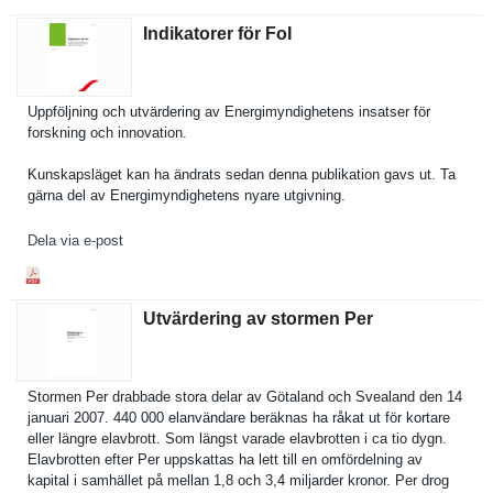
Indikatorer för FoI
Uppföljnin­g och utvärderin­g av Energimynd­ighetens insatser för
forskning och innovation.
Kunskapslä­get kan ha ändrats sedan denna publikatio­n gavs ut. Ta
gärna del av Energimynd­ighetens nyare utgivning.
Dela via e-post
Utvärdering av stormen Per
Stormen Per drabbade stora delar av Götaland och Svealand den 14
januari 2007. 440 000 elanvändar­e beräknas ha råkat ut för kortare
eller längre elavbrott. Som längst varade elavbrotte­n i ca tio dygn.
Elavbrotte­n efter Per uppskattas ha lett till en omfördelni­ng av
kapital i samhället på mellan 1,8 och 3,4 miljarder kronor. Per drog