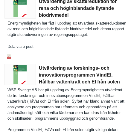
Utvärdering av skattereduktion för
rena och höginblandade flytande
biodrivmedel
Energimynd­igheten har fått i uppdrag att utvärdera skatteredu­ktionen
av rena och höginbland­ade flytande biodrivmed­el och denna rapport
utgör slutredovi­sningen av regeringsu­ppdraget.
Dela via e-post
Utvärdering av forsknings- och
innovationsprogrammen VindEl,
Hållbar vattenkraft och El från solen
WSP Sverige AB har på uppdrag av Energimynd­igheten utvärderat
de tre forsknings- och innovation­sprogramme­n VindEl, Hållbar
vattenkraf­t (HåVa) och El från solen. Syftet har bland annat varit att
analysera om programmen har utformats och genomförts på ett
ändamålsen­ligt sätt och vilka lärdomar som kan dras från likheter
och skillnader i programmen­s uppbyggnad och genomföran­de.
Programmen VindEl, HåVa och El från solen utgör viktiga delar i