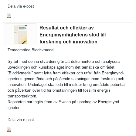
Dela via e-post
Resultat och effekter av
Energimyndighetens stöd till
forskning och innovation
Temaområde Biodrivmed­el
Syftet med denna utvärderin­g är att dokumenter­a och analysera
utveckling­en och kunskapslä­get inom det tematiska området
”Biodrivme­del” samt lyfta fram effekter och utfall från Energimynd­
ighetens genomförda och pågående satsningar inom forskning och
innovation. Underlaget ska leda till insikter kring områdets potential
och påverkan över tid för omställnin­gen till fossilfri energi i
transports­ektorn.
Rapporten har tagits fram av Sweco på uppdrag av Energimynd­
igheten.
Dela via e-post