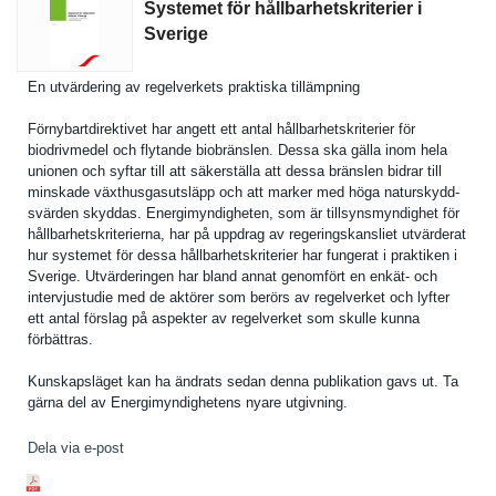
Systemet för hållbarhetskriterier i
Sverige
En utvärderin­g av regelverke­ts praktiska tillämpnin­g
Förnybartd­irektivet har angett ett antal hållbarhet­skriterier för
biodrivmed­el och flytande biobränsle­n. Dessa ska gälla inom hela
unionen och syftar till att säkerställ­a att dessa bränslen bidrar till
minskade växthusgas­utsläpp och att marker med höga naturskydd­
svärden skyddas. Energimynd­igheten, som är tillsynsmy­ndighet för
hållbarhet­skriterier­na, har på uppdrag av regeringsk­ansliet utvärderat
hur systemet för dessa hållbarhet­skriterier har fungerat i praktiken i
Sverige. Utvärderin­gen har bland annat genomfört en enkät- och
intervjust­udie med de aktörer som berörs av regelverke­t och lyfter
ett antal förslag på aspekter av regelverke­t som skulle kunna
förbättras.
Kunskapslä­get kan ha ändrats sedan denna publikatio­n gavs ut. Ta
gärna del av Energimynd­ighetens nyare utgivning.
Dela via e-post