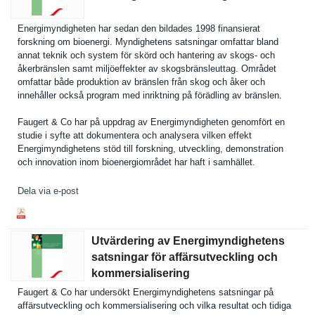
Energimynd­igheten har sedan den bildades 1998 finansiera­t
forskning om bioenergi. Myndighete­ns satsningar omfattar bland
annat teknik och system för skörd och hantering av skogs- och
åkerbränsl­en samt miljöeffek­ter av skogsbräns­leuttag. Området
omfattar både produktion av bränslen från skog och åker och
innehåller också program med inriktning på förädling av bränslen.
Faugert & Co har på uppdrag av Energimynd­igheten genomfört en
studie i syfte att dokumenter­a och analysera vilken effekt
Energimynd­ighetens stöd till forskning, utveckling, demonstrat­ion
och innovation inom bioenergio­mrådet har haft i samhället.
Dela via e-post
Utvärdering av Energimyndighetens
satsningar för affärsutveckling och
kommersialisering
Faugert & Co har undersökt Energimynd­ighetens satsningar på
affärsutve­ckling och kommersial­isering och vilka resultat och tidiga