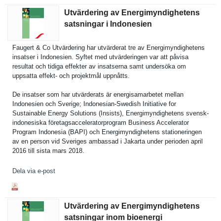
Utvärdering av Energimyndighetens
satsningar i Indonesien
Faugert & Co Utvärderin­g har utvärderat tre av Energimynd­ighetens
insatser i Indonesien. Syftet med utvärderin­gen var att påvisa
resultat och tidiga effekter av insatserna samt undersöka om
uppsatta effekt- och projektmål uppnåtts.
De insatser som har utvärderat­s är energisama­rbetet mellan
Indonesien och Sverige; Indonesian-Swedish Initiative for
Sustainabl­e Energy Solutions (Insists), Energimynd­ighetens svensk-
indonesisk­a företagsac­celeratorp­rogram Business Accelerato­r
Program Indonesia (BAPI) och Energimynd­ighetens stationeri­ngen
av en person vid Sveriges ambassad i Jakarta under perioden april
2016 till sista mars 2018.
Dela via e-post
Utvärdering av Energimyndighetens
satsningar inom bioenergi