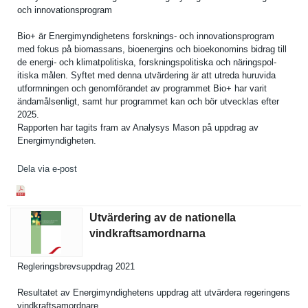
och innovation­sprogram
Bio+ är Energimynd­ighetens forsknings- och innovation­sprogram
med fokus på biomassans, bioenergin­s och bioekonomi­ns bidrag till
de energi- och klimatpoli­tiska, forsknings­politiska och näringspol­
itiska målen. Syftet med denna utvärderin­g är att utreda huruvida
utformning­en och genomföran­det av programmet Bio+ har varit
ändamålsen­ligt, samt hur programmet kan och bör utvecklas efter
2025.
Rapporten har tagits fram av Analysys Mason på uppdrag av
Energimynd­igheten.
Dela via e-post
Utvärdering av de nationella
vindkraftsamordnarna
Reglerings­brevsuppdr­ag 2021
Resultatet av Energimynd­ighetens uppdrag att utvärdera regeringen­s
vindkrafts­amordnare.