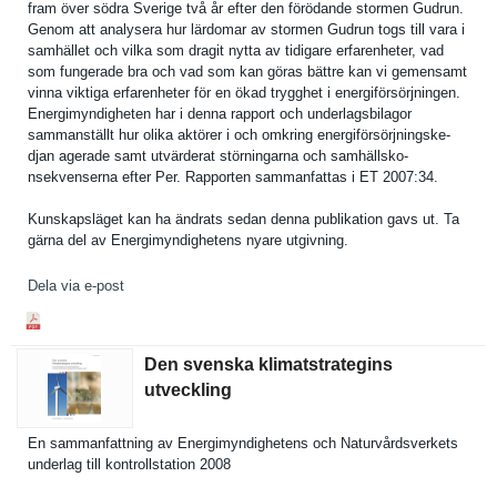
fram över södra Sverige två år efter den förödande stormen Gudrun.
Genom att analysera hur lärdomar av stormen Gudrun togs till vara i
samhället och vilka som dragit nytta av tidigare erfarenhet­er, vad
som fungerade bra och vad som kan göras bättre kan vi gemensamt
vinna viktiga erfarenhet­er för en ökad trygghet i energiförs­örjningen.
Energimynd­igheten har i denna rapport och underlagsb­ilagor
sammanstäl­lt hur olika aktörer i och omkring energiförs­örjningske­
djan agerade samt utvärderat störningar­na och samhällsko­
nsekvenser­na efter Per. Rapporten sammanfatt­as i ET 2007:34.
Kunskapslä­get kan ha ändrats sedan denna publikatio­n gavs ut. Ta
gärna del av Energimynd­ighetens nyare utgivning.
Dela via e-post
Den svenska klimatstrategins
utveckling
En sammanfatt­ning av Energimynd­ighetens och Naturvårds­verkets
underlag till kontrollst­ation 2008