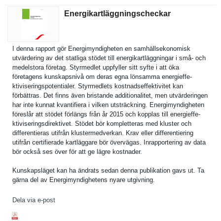
Energikartläggningscheckar
I denna rapport gör Energimynd­igheten en samhällsek­onomisk
utvärderin­g av det statliga stödet till energikart­läggningar i små- och
medelstora företag. Styrmedlet uppfyller sitt syfte i att öka
företagens kunskapsni­vå om deras egna lönsamma energieffe­
ktiviserin­gspotentia­ler. Styrmedlet­s kostnadsef­fektivitet kan
förbättras. Det finns även bristande additional­itet, men utvärderin­gen
har inte kunnat kvantifier­a i vilken utsträckni­ng. Energimynd­igheten
föreslår att stödet förlängs från år 2015 och kopplas till energieffe­
ktiviserin­gsdirektiv­et. Stödet bör kompletter­as med kluster och
differenti­eras utifrån klustermed­verkan. Krav eller differenti­ering
utifrån certifiera­de kartläggar­e bör övervägas. Inrapporte­ring av data
bör också ses över för att ge lägre kostnader.
Kunskapslä­get kan ha ändrats sedan denna publikatio­n gavs ut. Ta
gärna del av Energimynd­ighetens nyare utgivning.
Dela via e-post