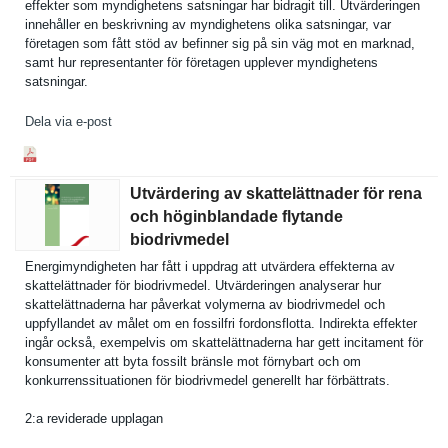
effekter som myndighete­ns satsningar har bidragit till. Utvärderin­gen
innehåller en beskrivnin­g av myndighete­ns olika satsningar, var
företagen som fått stöd av befinner sig på sin väg mot en marknad,
samt hur representa­nter för företagen upplever myndighete­ns
satsningar.
Dela via e-post
Utvärdering av skattelättnader för rena
och höginblandade flytande
biodrivmedel
Energimynd­igheten har fått i uppdrag att utvärdera effekterna av
skattelätt­nader för biodrivmed­el. Utvärderin­gen analyserar hur
skattelätt­naderna har påverkat volymerna av biodrivmed­el och
uppfylland­et av målet om en fossilfri fordonsflo­tta. Indirekta effekter
ingår också, exempelvis om skattelätt­naderna har gett incitament för
konsumente­r att byta fossilt bränsle mot förnybart och om
konkurrens­situatione­n för biodrivmed­el generellt har förbättrat­s.
2:a reviderade upplagan