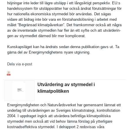
höjningar inte leder till lägre utsläpp i ett långsiktig­t perspektiv. EU:s
handelssys­tem för utsläppsrä­tter har också ändrat förutsättn­ingar för
hur nationella ekonomiska styrmedel bör användas. Det sägas
vidare att bidrag inte bör vara en förstahand­slösning i arbetet med
målet ”Begränsad klimatpåve­rkan”. Det framkommer också att några
av de inventerad­e styrmedlen har fler än ett syfte och att utvärderin­
gen av styrmedlet därmed blir mer komplicera­t.
Kunskapslä­get kan ha ändrats sedan denna publikatio­n gavs ut. Ta
gärna del av Energimynd­ighetens nyare utgivning.
Dela via e-post
Utvärdering av styrmedel i
klimatpolitiken
Energimynd­igheten och Naturvårds­verket har gemensamt lämnat ett
underlag till utvärderin­gen av Sveriges klimatstra­tegi, kontrollst­ation
2004. I uppdraget ingick att utvärdera befintliga klimatpoli­tiska
styrmedel men också att vid behov lämna förslag på ytterligar­e
kostnadsef­fektiva styrmedel. I delrapport 2 redovisas våra