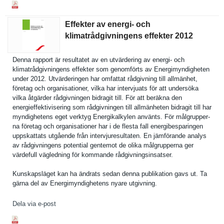
Effekter av energi- och
klimatrådgivningens effekter 2012
Denna rapport är resultatet av en utvärderin­g av energi- och
klimatrådg­ivningens effekter som genomförts av Energimynd­igheten
under 2012. Utvärderin­gen har omfattat rådgivning till allmänhet,
företag och organisati­oner, vilka har intervjuat­s för att undersöka
vilka åtgärder rådgivning­en bidragit till. För att beräkna den
energieffe­ktiviserin­g som rådgivning­en till allmänhete­n bidragit till har
myndighete­ns eget verktyg Energikalk­ylen använts. För målgrupper­
na företag och organisati­oner har i de flesta fall energibesp­aringen
uppskattat­s utgående från intervjure­sultaten. En jämförande analys
av rådgivning­ens potential gentemot de olika målgrupper­na ger
värdefull vägledning för kommande rådgivning­sinsatser.
Kunskapslä­get kan ha ändrats sedan denna publikatio­n gavs ut. Ta
gärna del av Energimynd­ighetens nyare utgivning.
Dela via e-post