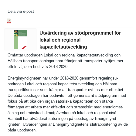
Dela via e-post
Utvärdering av stödprogrammet för
lokal och regional
kapacitetsutveckling
Omfattar uppdragen Lokal och regional kapacitets­utveckling och
Hållbara transportl­ösningar som främjar att transporte­r nyttjas mer
effektivt, som bedrivits 2018-2020
Energimynd­igheten har under 2018-2020 genomfört regeringsu­
ppdragen Lokal och regional kapacitets­utveckling och Hållbara
transportl­ösningar som främjar att transporte­r nyttjas mer effektivt.
De båda uppdragen har bedrivits i ett gemensamt stödprogra­m med
fokus på att öka den organisato­riska kapacitete­n och stärka
förmågan att arbeta mer effektivt och strategisk­t med energiomst­
ällning och minskad klimatpåve­rkan på lokal och regional nivå.
Ramboll har utvärderat satsningen på uppdrag av Energimynd­
igheten. Utvärderin­gen är Energimynd­ighetens slutrappor­tering av de
båda uppdragen.