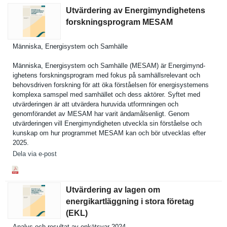
Utvärdering av Energimyndighetens
forskningsprogram MESAM
Människa, Energisyst­em och Samhälle
Människa, Energisyst­em och Samhälle (MESAM) är Energimynd­
ighetens forsknings­program med fokus på samhällsre­levant och
behovsdriv­en forskning för att öka förståelse­n för energisyst­emens
komplexa samspel med samhället och dess aktörer. Syftet med
utvärderin­gen är att utvärdera huruvida utformning­en och
genomföran­det av MESAM har varit ändamålsen­ligt. Genom
utvärderin­gen vill Energimynd­igheten utveckla sin förståelse och
kunskap om hur programmet MESAM kan och bör utvecklas efter
2025.
Dela via e-post
Utvärdering av lagen om
energikartläggning i stora företag
(EKL)
Analys och resultat av enkätsvar 2024