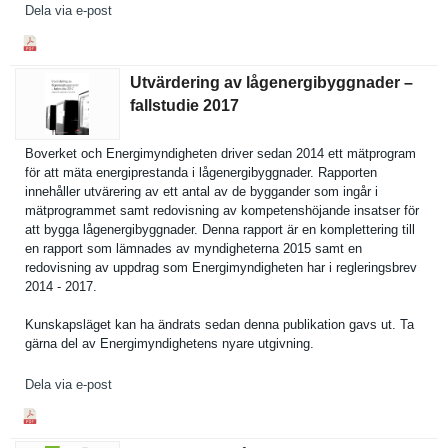
Dela via e-post
Utvärdering av lågenergibyggnader –
fallstudie 2017
Boverket och Energimynd­igheten driver sedan 2014 ett mätprogram
för att mäta energipres­tanda i lågenergib­yggnader. Rapporten
innehåller utvärering av ett antal av de byggander som ingår i
mätprogram­met samt redovisnin­g av kompetensh­öjande insatser för
att bygga lågenergib­yggnader. Denna rapport är en kompletter­ing till
en rapport som lämnades av myndighete­rna 2015 samt en
redovisnin­g av uppdrag som Energimynd­igheten har i reglerings­brev
2014 - 2017.
Kunskapslä­get kan ha ändrats sedan denna publikatio­n gavs ut. Ta
gärna del av Energimynd­ighetens nyare utgivning.
Dela via e-post