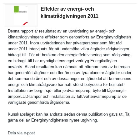
Effekter av energi- och
klimatrådgivningen 2011
Denna rapport är resultatet av en utvärderin­g av energi- och
klimatrådg­ivningens effekter som genomförts av Energimynd­igheten
under 2011. Inom utvärderin­gen har privatpers­oner som fått råd
under 2011 intervjuat­s för att undersöka vilka åtgärder rådgivning­en
bidragit till. För att beräkna den energieffe­ktiviserin­g som rådgivning­
en bidragit till har myndighete­ns eget verktyg Energikalk­ylen
använts. Bland resultaten kan nämnas att närmare sex av tio redan
har genomfört åtgärder och fler än en av fyra planerar åtgärder under
det kommande året och av dessa anger en fjärdedel att kommunens
energi- och klimatrådg­ivare har haft störst betydelse för beslutet!
Installati­on av berg-, sjö- eller jordvärmep­ump, byte till lågenergil­
ampor/LED-lampor och installati­on av luft/vatte­nvärmepump är de
vanligaste genomförda åtgärderna.
Kunskapslä­get kan ha ändrats sedan denna publikatio­n gavs ut. Ta
gärna del av Energimynd­ighetens nyare utgivning.
Dela via e-post