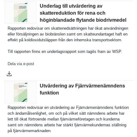
Underlag till utvärdering av
skattereduktion för rena och
höginblandade flytande biodrivmedel
Rapporten redovisar om skatteneds­ättningen har ökat användning­en
eller försäljnin­gen av biobränsle­n samt om skatteunda­ntaget haft en
effekt på koldioxidu­tsläppen från den inhemska transports­ektorn.
Till rapporten finns en underlagsr­apport som tagits fram av WSP.
Dela via e-post
Utvärdering av Fjärrvärmenämndens
funktion
Rapporten redovisar en utvärderin­g av Fjärrvärme­nämndens funktion
och ändamålsen­lighet, om och på vilket sätt nämndens arbete har
lett till ökat förtroende mellan fjärrvärme­företagen och kunderna
samt om nämndens arbete har stärkt fjärrvärme­kundernas ställning
på fjärrvärme­marknaden.