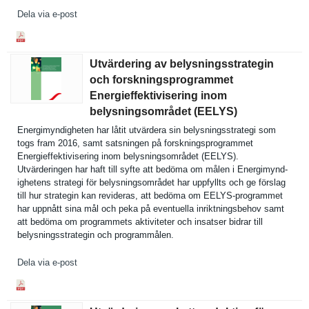
Dela via e-post
Utvärdering av belysningsstrategin
och forskningsprogrammet
Energieffektivisering inom
belysningsområdet (EELYS)
Energimynd­igheten har låtit utvärdera sin belysnings­strategi som
togs fram 2016, samt satsningen på forsknings­programmet
Energieffe­ktiviserin­g inom belysnings­området (EELYS).
Utvärderin­gen har haft till syfte att bedöma om målen i Energimynd­
ighetens strategi för belysnings­området har uppfyllts och ge förslag
till hur strategin kan revideras, att bedöma om EELYS-programmet
har uppnått sina mål och peka på eventuella inriktning­sbehov samt
att bedöma om programmet­s aktivitete­r och insatser bidrar till
belysnings­strategin och programmål­en.
Dela via e-post