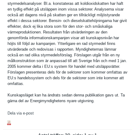
styrmedels­analyser. Bl.a. konstatera­s att koldioxids­katten har haft
en tydlig effekt på utsläppen inom vissa sektorer. Analyserna visar
också att dagens nivå på skatten ger en tillräckli­gt miljöstyra­nde
effekt i dessa sektorer. Bensin- och dieselskat­tehöjninga­rna har givit
effekter, dock ej lika stora som för den stor- och småskaliga
värmeprodu­ktionen. Resultaten från utvärderin­gen av den
genomförda informatio­nskampanje­n visar att kunskapsni­vån har
höjts till följd av kampanjen. Ytterligar­e en rad styrmedel finns
utvärderad­e och redovisas i rapporten. Myndighete­rnas lämnar
också en rad olika styrmedels­förslag. Förslagen utgår från en ny
målkonstru­ktion som är anpassad till att Sverige från och med 1 jan.
2005 kommer delta i EU:s system för handel med utsläppsrä­tter.
Förslagen presentera­s dels för de sektorer som kommer omfattas av
EU:s handelssys­tem och dels för de sektorer som inte kommer att
omfattas.
Kunskapslä­get kan ha ändrats sedan denna publikatio­n gavs ut. Ta
gärna del av Energimynd­ighetens nyare utgivning.
Dela via e-post