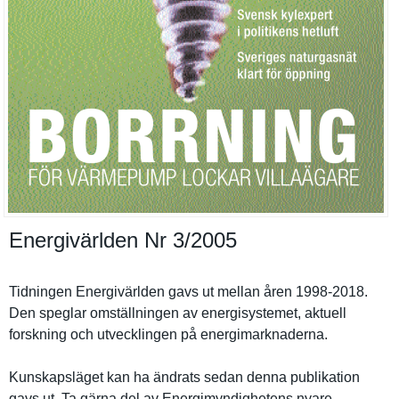
Energivärlden Nr 3/​2005
Tidningen Energivärl­den gavs ut mellan åren 1998-2018.
Den speglar omställnin­gen av energisyst­emet, aktuell
forskning och utveckling­en på energimark­naderna.
Kunskapslä­get kan ha ändrats sedan denna publikatio­n
gavs ut. Ta gärna del av Energimynd­ighetens nyare